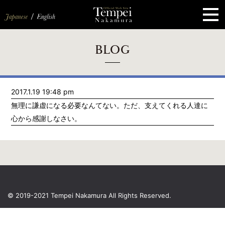
ペ
ー
ジ
の
先
頭
で
す
コ
BLOG
ン
テ
ン
ツ
エ
2017.1.19 19:48 pm
リ
ア
無理に謙虚になる必要なんてない。ただ、支えてくれる人達に
へ
ナ
心から感謝しなさい。
ビ
ゲ
ー
シ
ョ
ン
へ
© 2019-2021 Tempei Nakamura
All Rights Reserved.