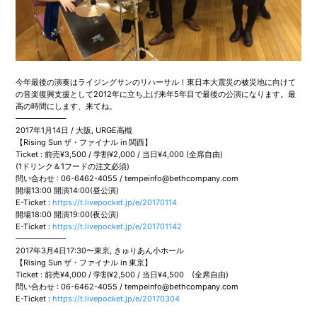
今年最後の演奏はライジングサンのリハーサル！東日本大震災の被災地に向けて
の音楽復興支援として2012年に立ち上げ来年5年目で最後の公演になります。最
高の時間にします、来てね。
——————–
2017年1月14日 / 大阪, URGE高槻
【Rising Sun ザ・ファイナル in 関西】
Ticket : 前売¥3,500 / 学割¥2,000 / 当日¥4,000 (全席自由)
(1ドリンク＆1フードの注文必須)
問い合わせ : 06-6462-4055 / tempeinfo@bethcompany.com
開場13:00 開演14:00(昼公演)
E-Ticket :
https://t.livepocket.jp/e/20170114
開場18:00 開演19:00(夜公演)
E-Ticket :
https://t.livepocket.jp/e/201701142
——————–
2017年3月4日17:30〜東京, きゅりあん小ホール
【Rising Sun ザ・ファイナル in 東京】
Ticket : 前売¥4,000 / 学割¥2,500 / 当日¥4,500 (全席自由)
問い合わせ : 06-6462-4055 / tempeinfo@bethcompany.com
E-Ticket :
https://t.livepocket.jp/e/20170304