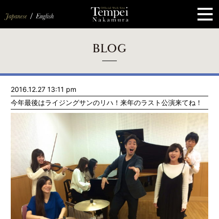
ペ
ー
ジ
の
先
頭
で
す
コ
BLOG
ン
テ
ン
ツ
エ
2016.12.27 13:11 pm
リ
ア
今年最後はライジングサンのリハ！来年のラスト公演来てね！
へ
ナ
ビ
ゲ
ー
シ
ョ
ン
へ