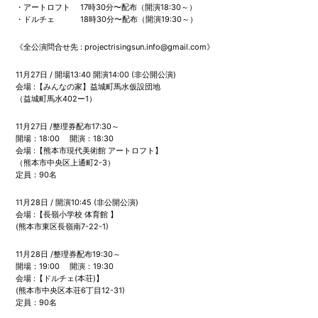
・アートロフト 17時30分〜配布（開演18:30～）
・ドルチェ 18時30分〜配布（開演19:30～）
《全公演問合せ先 : projectrisingsun.info@gmail.com》
11月27日 / 開場13:40 開演14:00 (非公開公演)
会場 :【みんなの家】益城町馬水仮設団地
（益城町馬水402ー1）
11月27日 /整理券配布17:30～
開場：18:00 開演：18:30
会場 :【熊本市現代美術館 アートロフト】
（熊本市中央区上通町2-3）
定員：90名
11月28日 / 開演10:45 (非公開公演)
会場 :【長嶺小学校 体育館 】
(熊本市東区長嶺南7-22-1)
11月28日 /整理券配布19:30～
開場：19:00 開演：19:30
会場 :【ドルチェ(本荘)】
(熊本市中央区本荘6丁目12-31)
定員：90名