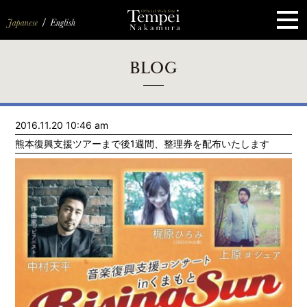
ペ
ー
ジ
の
先
頭
で
す
コ
BLOG
ン
テ
ン
ツ
エ
2016.11.20 10:46 am
リ
ア
熊本復興支援ツアーまで後1週間、整理券を配布いたします
へ
ナ
ビ
ゲ
ー
シ
ョ
ン
へ