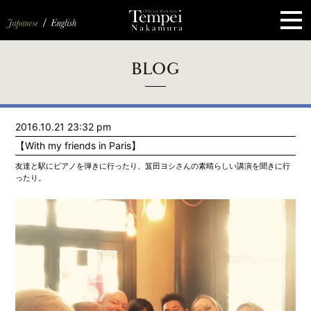
ペ
ー
ジ
の
先
頭
で
す
コ
BLOG
ン
テ
ン
ツ
エ
2016.10.21 23:32 pm
リ
ア
【With my friends in Paris】
へ
ナ
友達と駅にピアノを弾きに行ったり、笈田ヨシさんの素晴らしい講演を聞きに行
ビ
ったり。
ゲ
ー
シ
ョ
ン
へ