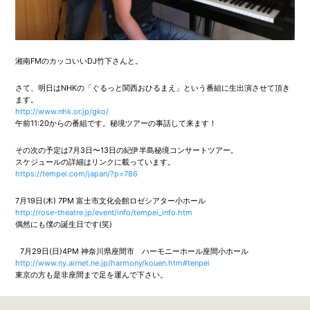
湘南FMのカッコいいDJ竹下さんと。
さて、明日はNHKの「ぐるっと関西おひるまえ」という番組に生出演させて頂き
ます。
http://www.nhk.or.jp/gko/
午前11:20からの番組です。秘境ツアーの事話して来ます！
その次の予定は7月3日〜13日の紀伊半島秘境コンサートツアー。
スケジュールの詳細はリンクに載っています。
https://tempei.com/japan/?p=786
7月19日(木) 7PM 富士市文化会館ロゼシアター小ホール
http://rose-theatre.jp/event/info/tempei_info.htm
偶然にも僕の誕生日です(笑)
7月29日(日)4PM 神奈川県座間市 ハーモニーホール座間小ホール
http://www.ny.airnet.ne.jp/harmony/kouen.htm#tenpei
東京の方も是非座間まで足を運んで下さい。