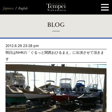
ペ
ー
ジ
の
先
頭
で
す
コ
BLOG
ン
テ
ン
ツ
エ
2012.6.29 23:28 pm
リ
ア
明日はNHKの「ぐるっと関西おひるまえ」に出演させて頂きま
へ
ナ
す
ビ
ゲ
ー
シ
ョ
ン
へ