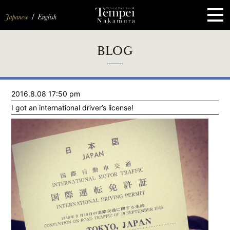
ペ
ー
ジ
の
先
頭
で
す
コ
BLOG
ン
テ
ン
ツ
エ
2016.8.08 17:50 pm
リ
ア
I got an international driver’s license!
へ
ナ
ビ
ゲ
ー
シ
ョ
ン
へ