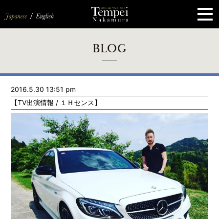
ペ
ー
ジ
の
先
頭
で
す
コ
BLOG
ン
テ
ン
ツ
エ
2016.5.30 13:51 pm
リ
ア
【TV出演情報 / １Ｈセンス】
へ
ナ
ビ
ゲ
ー
シ
ョ
ン
へ