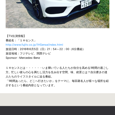
【TV出演情報】
番組名：「１Ｈセンス」
http://www.fujitv.co.jp/1HSense/index.html
放送日時：2016年6月5日（日）21：54～22：00（6分番組）
放送地域：フジテレビ、関西テレビ
Sponsor : Mercedes-Benz
１Ｈセンスとは・・・・・・いま輝いている人たちが自分を高める1時間の過ごし
方。忙しい彼らの心を満たし活力を生み出す空間、味、絶景とは？自分磨きの達
人たちのライフスタイルに迫る番組。
「1時間あったら、どこへ行きたいか」をテーマに、毎回著名人が様々な場所を紹
介するという番組内容となっています。