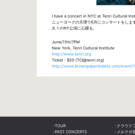
I have a concert in NYC at Tenri Cultural Inst
ニューヨークの天理で6月にコンサートをしま
久々のNY公演に心躍る。
June/11th/7PM
New York, Tenri Cultural Institute
http://www.tenri.org
Ticket : $20 (TCI@tenri.org)
http://www.brownpapertickets.com/event/
TOUR
クラウド
PAST CONCERTS
メルマガ