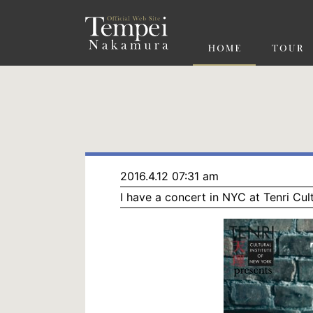
ペ
ー
ジ
の
先
頭
で
す
コ
ン
テ
ン
ツ
エ
リ
ア
へ
ナ
ビ
2016.4.12 07:31 am
ゲ
I have a concert in NYC at Tenri Cultu
ー
シ
ョ
ン
へ