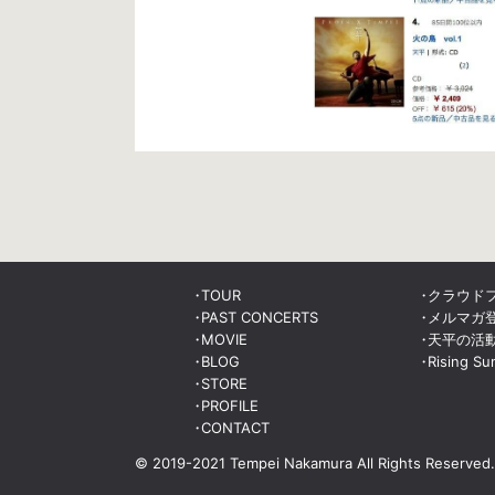
TOUR
クラウド
PAST CONCERTS
メルマガ
MOVIE
天平の活
BLOG
Rising Su
STORE
PROFILE
CONTACT
© 2019-2021 Tempei Nakamura
All Rights Reserved.