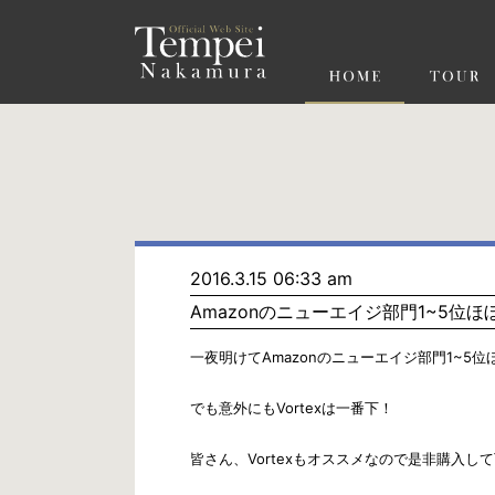
ペ
ー
ジ
の
先
頭
で
す
コ
ン
テ
ン
ツ
エ
リ
ア
へ
ナ
ビ
2016.3.15 06:33 am
ゲ
Amazonのニューエイジ部門1~5位
ー
シ
ョ
一夜明けてAmazonのニューエイジ部門1~5
ン
へ
でも意外にもVortexは一番下！
皆さん、Vortexもオススメなので是非購入し