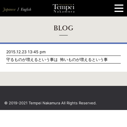
ペ
ー
ジ
の
先
頭
で
す
コ
BLOG
ン
テ
ン
ツ
エ
2015.12.23 13:45 pm
リ
ア
守るものが増えるという事は 怖いものが増えるという事
へ
ナ
ビ
ゲ
ー
シ
ョ
ン
へ
© 2019-2021 Tempei Nakamura
All Rights Reserved.