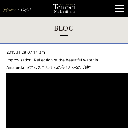
ペ
ー
ジ
の
先
頭
で
す
コ
BLOG
ン
テ
ン
ツ
エ
2015.11.28 07:14 am
リ
ア
Improvisation “Reflection of the beautiful water in
へ
ナ
Amsterdam/アムステルダムの美しい水の反映”
ビ
ゲ
ー
シ
ョ
ン
へ