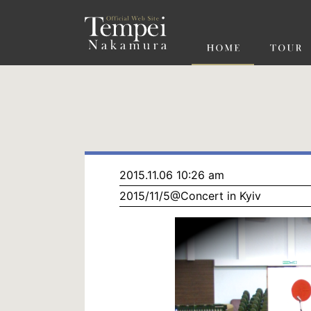
ペ
ー
ジ
の
先
頭
で
す
コ
ン
テ
ン
ツ
エ
リ
ア
へ
ナ
ビ
2015.11.06 10:26 am
ゲ
2015/11/5@Concert in Kyiv
ー
シ
ョ
ン
へ