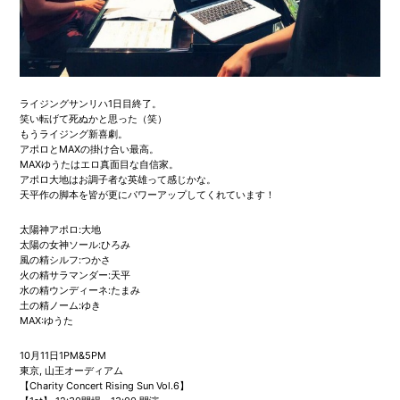
ライジングサンリハ1日目終了。
笑い転げて死ぬかと思った（笑）
もうライジング新喜劇。
アポロとMAXの掛け合い最高。
MAXゆうたはエロ真面目な自信家。
アポロ大地はお調子者な英雄って感じかな。
天平作の脚本を皆が更にパワーアップしてくれています！
太陽神アポロ:大地
太陽の女神ソール:ひろみ
風の精シルフ:つかさ
火の精サラマンダー:天平
水の精ウンディーネ:たまみ
土の精ノーム:ゆき
MAX:ゆうた
10月11日1PM&5PM
東京, 山王オーディアム
【Charity Concert Rising Sun Vol.6】