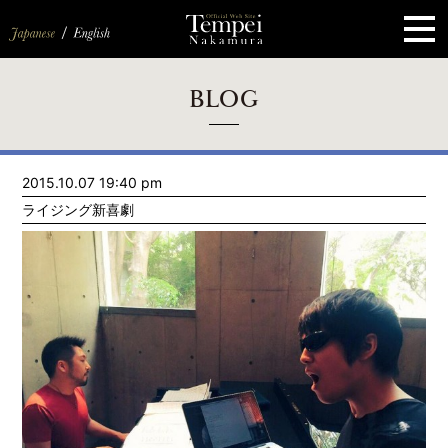
ペ
ー
ジ
の
先
頭
で
す
コ
BLOG
ン
テ
ン
ツ
エ
2015.10.07 19:40 pm
リ
ア
ライジング新喜劇
へ
ナ
ビ
ゲ
ー
シ
ョ
ン
へ