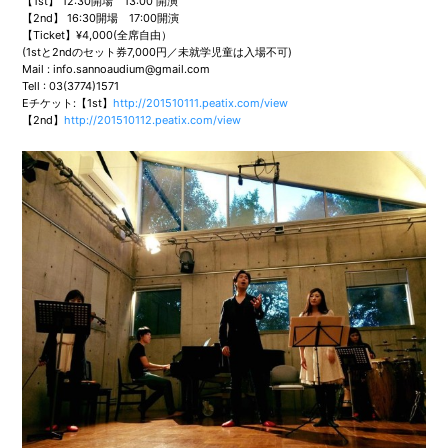
【1st】 12:30開場 13:00 開演
【2nd】 16:30開場 17:00開演
【Ticket】¥4,000(全席自由）
(1stと2ndのセット券7,000円／未就学児童は入場不可)
Mail : info.sannoaudium@gmail.com
Tell : 03(3774)1571
Eチケット:【1st】
http://201510111.peatix.com/view
【2nd】
http://201510112.peatix.com/view