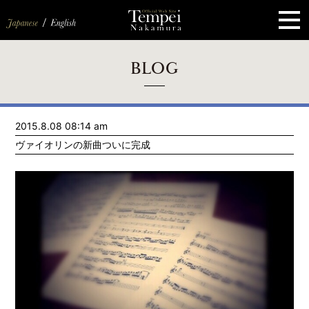
ペ
ー
ジ
の
先
頭
で
す
コ
BLOG
ン
テ
ン
ツ
エ
2015.8.08 08:14 am
リ
ア
ヴァイオリンの新曲ついに完成
へ
ナ
ビ
ゲ
ー
シ
ョ
ン
へ