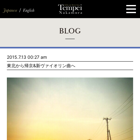
ペ
ー
ジ
の
先
頭
で
す
コ
BLOG
ン
テ
ン
ツ
エ
2015.7.13 00:27 am
リ
ア
東北から帰京&新ヴァイオリン曲へ
へ
ナ
ビ
ゲ
ー
シ
ョ
ン
へ