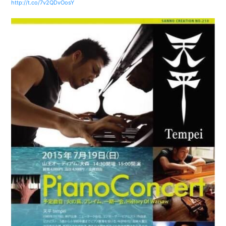
http://t.co/7v2QDvOosY