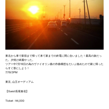
東北から車で新宿まで帰って来て家までの終電に間に合いました！最高の旅だっ
た。夕焼け綺麗やった。
ツアー中7月19日の為のヴァイオリン曲の作曲構想をだいぶ進めたので家に帰った
らすぐ形にしよう！
7/19/3PM
東京, 山王オーディアム
【Guest長尾春花】
Ticket : ¥4,000