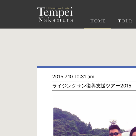
ペ
ー
ジ
の
先
頭
で
す
コ
ン
テ
ン
ツ
エ
リ
ア
へ
ナ
ビ
2015.7.10 10:31 am
ゲ
ライジングサン復興支援ツアー2015
ー
シ
ョ
ン
へ