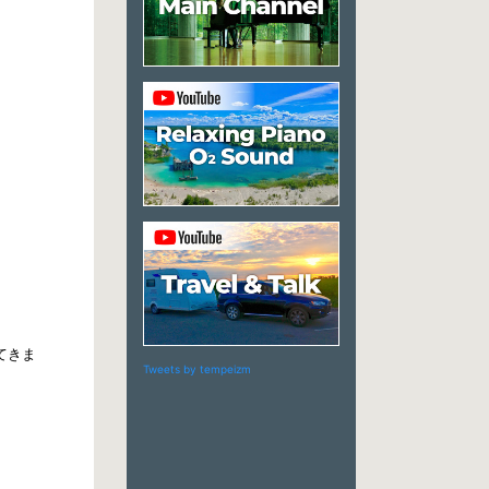
てきま
Tweets by tempeizm