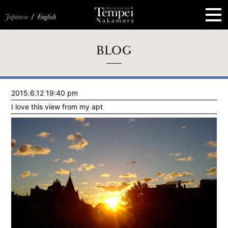
ペ
ー
ジ
の
先
頭
で
す
コ
BLOG
ン
テ
ン
ツ
エ
2015.6.12 19:40 pm
リ
ア
I love this view from my apt
へ
ナ
ビ
ゲ
ー
シ
ョ
ン
へ