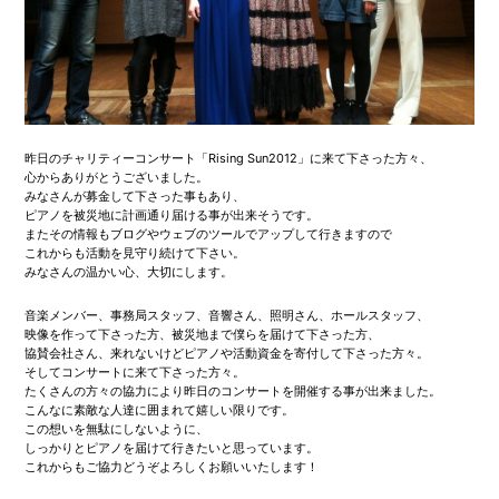
昨日のチャリティーコンサート「Rising Sun2012」に来て下さった方々、
心からありがとうございました。
みなさんが募金して下さった事もあり、
ピアノを被災地に計画通り届ける事が出来そうです。
またその情報もブログやウェブのツールでアップして行きますので
これからも活動を見守り続けて下さい。
みなさんの温かい心、大切にします。
音楽メンバー、事務局スタッフ、音響さん、照明さん、ホールスタッフ、
映像を作って下さった方、被災地まで僕らを届けて下さった方、
協賛会社さん、来れないけどピアノや活動資金を寄付して下さった方々。
そしてコンサートに来て下さった方々。
たくさんの方々の協力により昨日のコンサートを開催する事が出来ました。
こんなに素敵な人達に囲まれて嬉しい限りです。
この想いを無駄にしないように、
しっかりとピアノを届けて行きたいと思っています。
これからもご協力どうぞよろしくお願いいたします！