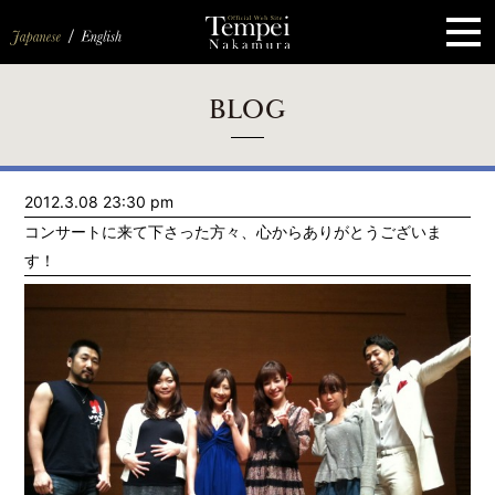
ペ
ー
ジ
の
先
頭
で
す
コ
BLOG
ン
テ
ン
ツ
エ
2012.3.08 23:30 pm
リ
ア
コンサートに来て下さった方々、心からありがとうございま
へ
ナ
す！
ビ
ゲ
ー
シ
ョ
ン
へ