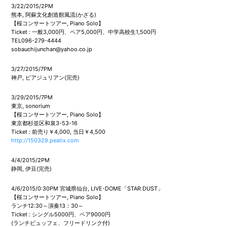
3/22/2015/2PM
熊本, 阿蘇文化創造館風流(かざる)
【桜コンサートツアー, Piano Solo】
Ticket : 一般3,000円、ペア5,000円、中学高校生1,500円
TEL096-279-4444
sobauchijunchan@yahoo.co.jp
3/27/2015/7PM
神戸, ピアジュリアン(完売)
3/29/2015/7PM
東京, sonorium
【桜コンサートツアー, Piano Solo】
東京都杉並区和泉3-53-16
Ticket : 前売り￥4,000, 当日￥4,500
http://150329.peatix.com
4/4/2015/2PM
静岡, 伊豆(完売)
4/6/2015/0:30PM 宮城県仙台, LIVE-DOME「STAR DUST」
【桜コンサートツアー, Piano Solo】
ランチ12:30～演奏13：30～
Ticket : シングル5000円、ペア9000円
(ランチビュッフェ、フリードリンク付)