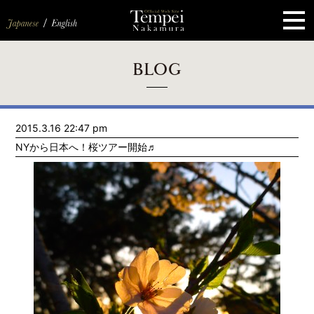
ペ
ー
ジ
の
先
頭
で
す
コ
BLOG
ン
テ
ン
ツ
エ
2015.3.16 22:47 pm
リ
ア
NYから日本へ！桜ツアー開始♬
へ
ナ
ビ
ゲ
ー
シ
ョ
ン
へ