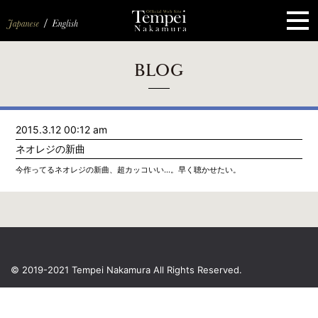
ペ
ー
ジ
の
先
頭
で
す
コ
BLOG
ン
テ
ン
ツ
エ
2015.3.12 00:12 am
リ
ア
ネオレジの新曲
へ
ナ
今作ってるネオレジの新曲、超カッコいい…。早く聴かせたい。
ビ
ゲ
ー
シ
ョ
ン
へ
© 2019-2021 Tempei Nakamura
All Rights Reserved.