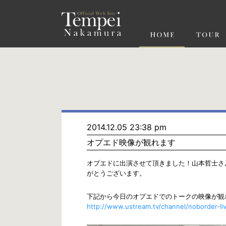
ペ
ー
ジ
の
先
頭
で
す
コ
ン
テ
ン
ツ
エ
リ
ア
へ
ナ
ビ
2014.12.05 23:38 pm
ゲ
オプエド映像が観れます
ー
シ
ョ
オプエドに出演させて頂きました！山本哲士さ
ン
がとうございます。
へ
下記から今日のオプエドでのトークの映像が観
http://www.ustream.tv/channel/noborder-li