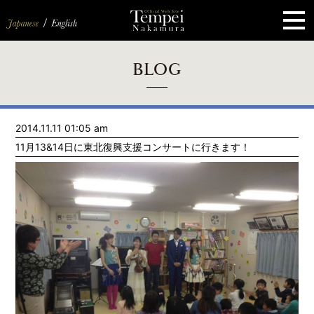
ペ
ー
ジ
の
先
頭
で
す
コ
BLOG
ン
テ
ン
ツ
エ
2014.11.11 01:05 am
リ
ア
11月13&14日に東北復興支援コンサートに行きます！
へ
ナ
ビ
ゲ
ー
シ
ョ
ン
へ