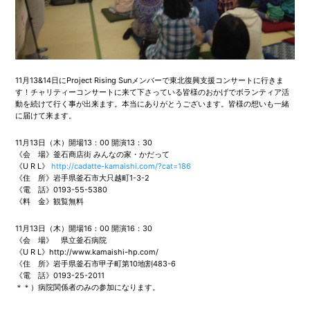
11月13&14日にProject Rising Sunメンバーで東北復興支援コンサートに行きま
す！チャリティーコンサートに来て下さっている皆様のおかげでボランティア活
動を続けて行く事が出来ます。本当にありがとうございます。皆様の想いも一緒
に届けて来ます。
11月13日（木）開場13：00 開演13：30
《会 場》釜石商店街 みんなの家・かだって
《U R L》
http://cadatte-kamaishi.com/?cat=186
《住 所》岩手県釜石市大只越町1-3-2
《電 話》0193-55-5380
《料 金》観覧無料
11月13日（木）開場16：00 開演16：30
《会 場》 県立釜石病院
《U R L》http://www.kamaishi-hp.com/
《住 所》岩手県釜石市甲子町第10地割483-6
《電 話》0193-25-2011
＊＊）病院関係者のみの参加になります。