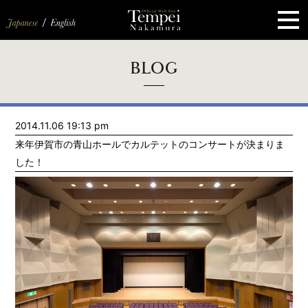
ペ
ー
ジ
の
先
頭
で
す
コ
BLOG
ン
テ
ン
ツ
エ
2014.11.06 19:13 pm
リ
ア
来年伊賀市の青山ホールでカルテットのコンサートが決まりま
へ
ナ
した！
ビ
ゲ
ー
シ
ョ
ン
へ