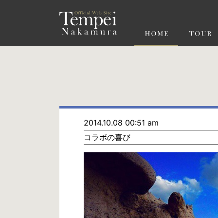
ペ
ー
ジ
の
先
頭
で
す
コ
ン
テ
ン
ツ
エ
リ
ア
へ
ナ
ビ
2014.10.08 00:51 am
ゲ
コラボの喜び
ー
シ
ョ
ン
へ