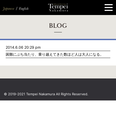
ペ
ー
ジ
の
先
頭
で
す
コ
BLOG
ン
テ
ン
ツ
エ
2014.6.06 20:29 pm
リ
ア
困難にぶち当たり、乗り越えてきた数ほど人は大人になる。
へ
ナ
ビ
ゲ
ー
シ
ョ
ン
へ
© 2019-2021 Tempei Nakamura
All Rights Reserved.