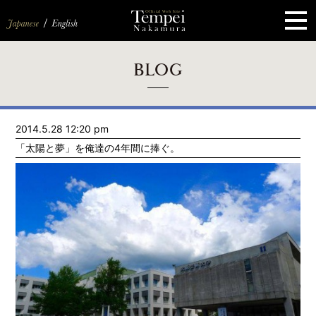
ペ
ー
ジ
の
先
頭
で
す
コ
BLOG
ン
テ
ン
ツ
エ
2014.5.28 12:20 pm
リ
ア
「太陽と夢」を俺達の4年間に捧ぐ。
へ
ナ
ビ
ゲ
ー
シ
ョ
ン
へ