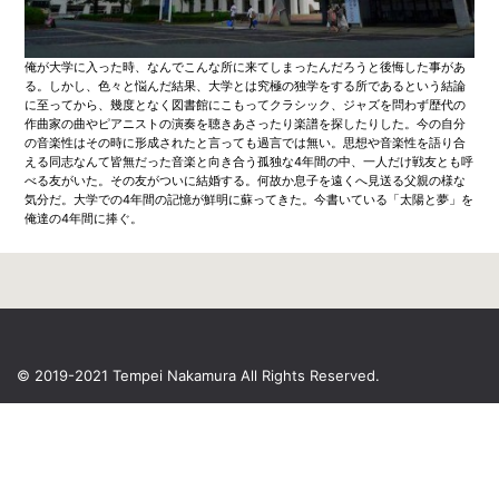
俺が大学に入った時、なんでこんな所に来てしまったんだろうと後悔した事があ
る。しかし、色々と悩んだ結果、大学とは究極の独学をする所であるという結論
に至ってから、幾度となく図書館にこもってクラシック、ジャズを問わず歴代の
作曲家の曲やピアニストの演奏を聴きあさったり楽譜を探したりした。今の自分
の音楽性はその時に形成されたと言っても過言では無い。思想や音楽性を語り合
える同志なんて皆無だった音楽と向き合う孤独な4年間の中、一人だけ戦友とも呼
べる友がいた。その友がついに結婚する。何故か息子を遠くへ見送る父親の様な
気分だ。大学での4年間の記憶が鮮明に蘇ってきた。今書いている「太陽と夢」を
俺達の4年間に捧ぐ。
© 2019-2021 Tempei Nakamura
All Rights Reserved.