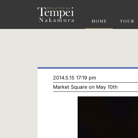
ペ
ー
ジ
の
先
頭
で
す
コ
ン
テ
ン
ツ
エ
リ
ア
へ
ナ
ビ
2014.5.15 17:19 pm
ゲ
Market Square on May 10th
ー
シ
ョ
ン
へ