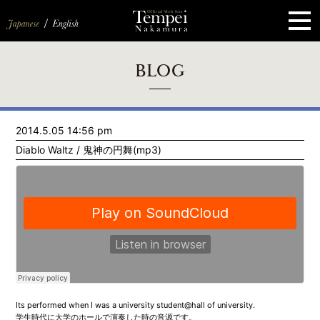
ペ
ー
ジ
の
先
頭
で
す
コ
BLOG
ン
テ
ン
ツ
エ
2014.5.05 14:56 pm
リ
ア
Diablo Waltz / 鬼神の円舞(mp3)
へ
ナ
ビ
ゲ
ー
シ
ョ
ン
へ
Its performed when I was a university student@hall of university.
学生時代に大学のホールで演奏した時の音源です。