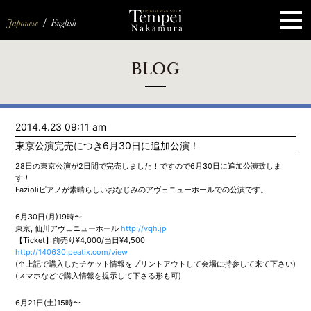
ペ
ー
ジ
の
先
頭
で
す
コ
BLOG
ン
テ
ン
ツ
エ
2014.4.23 09:11 am
リ
ア
東京公演完売につき6月30日に追加公演！
へ
ナ
28日の東京公演が2日間で完売しました！ですので6月30日に追加公演致しま
ビ
す！
ゲ
Fazioliピアノが素晴らしいおなじみのアヴェニューホールでの公演です。
ー
シ
6月30日(月)19時〜
ョ
ン
東京, 仙川アヴェニューホール
http://vqh.jp
へ
【Ticket】前売り¥4,000/当日¥4,500
http://140630.peatix.com/view
(↑上記で購入したチケット情報をプリントアウトして会場に持参して来て下さい)
(スマホなどで購入情報を提示して下さる形も可)
6月21日(土)15時〜