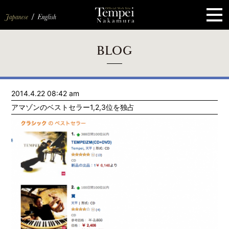
ペ
ー
ジ
の
先
頭
で
す
コ
BLOG
ン
テ
ン
ツ
エ
2014.4.22 08:42 am
リ
ア
アマゾンのベストセラー1,2,3位を独占
へ
ナ
ビ
ゲ
ー
シ
ョ
ン
へ