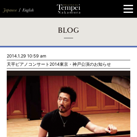
ペ
ー
ジ
の
先
頭
で
す
コ
BLOG
ン
テ
ン
ツ
エ
2014.1.29 10:59 am
リ
ア
天平ピアノコンサート2014東京・神戸公演のお知らせ
へ
ナ
ビ
ゲ
ー
シ
ョ
ン
へ