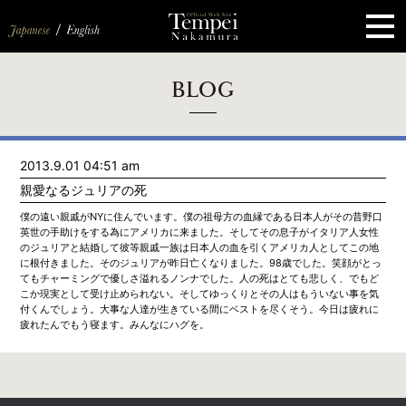
ペ
ー
ジ
の
先
頭
で
す
コ
BLOG
ン
テ
ン
ツ
エ
2013.9.01 04:51 am
リ
ア
親愛なるジュリアの死
へ
ナ
僕の遠い親戚がNYに住んでいます。僕の祖母方の血縁である日本人がその昔野口
ビ
英世の手助けをする為にアメリカに来ました。そしてその息子がイタリア人女性
ゲ
のジュリアと結婚して彼等親戚一族は日本人の血を引くアメリカ人としてこの地
ー
に根付きました。そのジュリアが昨日亡くなりました。98歳でした。笑顔がとっ
シ
てもチャーミングで優しさ溢れるノンナでした。人の死はとても悲しく、でもど
ョ
こか現実として受け止められない。そしてゆっくりとその人はもういない事を気
ン
付くんでしょう。大事な人達が生きている間にベストを尽くそう。今日は疲れに
へ
疲れたんでもう寝ます。みんなにハグを。