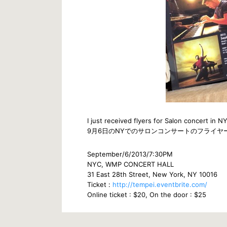
I just received flyers for Salon concert in
9月6日のNYでのサロンコンサートのフライヤ
September/6/2013/7:30PM
NYC, WMP CONCERT HALL
31 East 28th Street, New York, NY 10016
Ticket :
http://tempei.eventbrite.com/
Online ticket : $20, On the door : $25