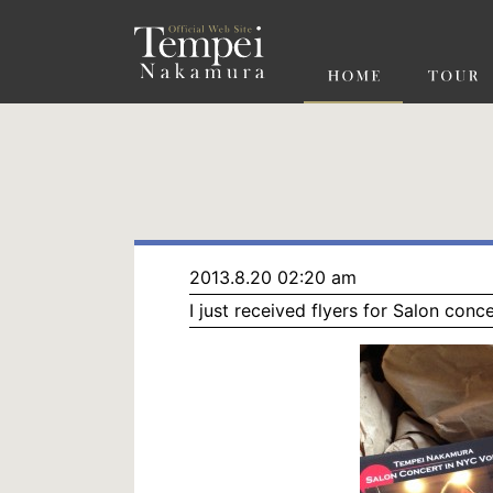
ペ
ー
ジ
の
先
頭
で
す
コ
ン
テ
ン
ツ
エ
リ
ア
へ
ナ
ビ
2013.8.20 02:20 am
ゲ
I just received flyers for Salon con
ー
シ
ョ
ン
へ