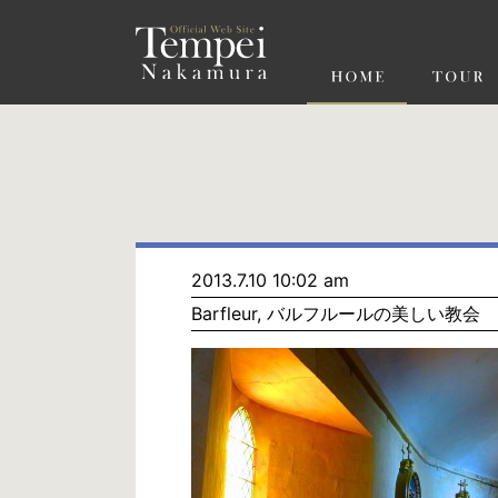
ペ
ー
ジ
の
先
頭
で
す
コ
ン
テ
ン
ツ
エ
リ
ア
へ
ナ
ビ
2013.7.10 10:02 am
ゲ
Barfleur, バルフルールの美しい教会
ー
シ
ョ
ン
へ