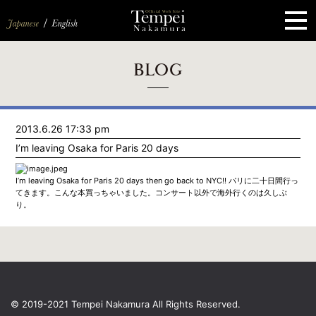
ペ
ー
ジ
の
先
頭
で
す
コ
BLOG
ン
テ
ン
ツ
エ
2013.6.26 17:33 pm
リ
ア
I’m leaving Osaka for Paris 20 days
へ
ナ
ビ
I’m leaving Osaka for Paris 20 days then go back to NYC!! パリに二十日間行っ
ゲ
てきます。こんな本買っちゃいました。コンサート以外で海外行くのは久しぶ
ー
り。
シ
ョ
ン
へ
© 2019-2021 Tempei Nakamura
All Rights Reserved.