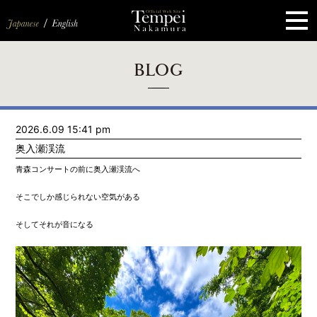
ペ
ー
ジ
の
先
頭
で
す
コ
BLOG
ン
テ
ン
ツ
エ
2026.6.09 15:41 pm
リ
ア
奥入瀬渓流
へ
ナ
青森コンサートの前に奥入瀬渓流へ
ビ
ゲ
そこでしか感じられない空気がある
ー
シ
ョ
そしてそれが音になる
ン
へ