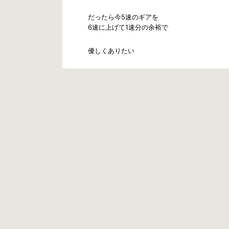
だったら今5速のギアを
6速に上げて1速分の余裕で
優しくありたい