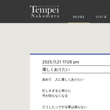
ペ
ー
ジ
の
先
頭
で
す
コ
ン
テ
ン
ツ
エ
リ
ア
へ
ナ
ビ
2025.11.21 17:28 pm
ゲ
優しくありたい
ー
シ
ョ
改めて 人に優しくありたい
ン
へ
忙しすぎると周りに
手が回らなくなる
どうしたってやる事は減らない