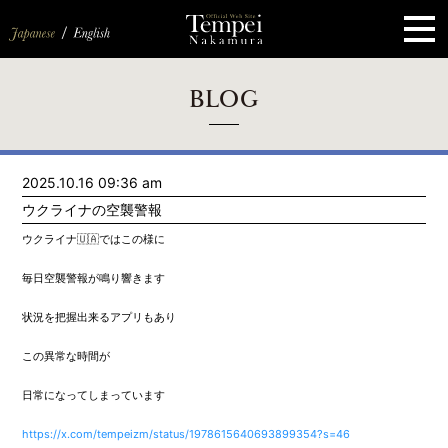
ペ
ー
ジ
の
先
頭
で
す
コ
BLOG
ン
テ
ン
ツ
エ
2025.10.16 09:36 am
リ
ア
ウクライナの空襲警報
へ
ナ
ウクライナ🇺🇦ではこの様に
ビ
ゲ
毎日空襲警報が鳴り響きます
ー
シ
ョ
状況を把握出来るアプリもあり
ン
へ
この異常な時間が
日常になってしまっています
https://x.com/tempeizm/status/1978615640693899354?s=46