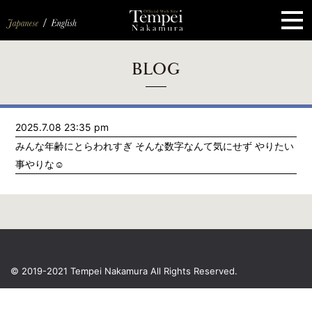
ペ
ー
ジ
の
先
頭
で
す
コ
BLOG
ン
テ
ン
ツ
エ
2025.7.08 23:35 pm
リ
ア
みんな年齢にとらわれすぎ そんな数字なんて気にせず やりたい
へ
ナ
事やりな☺️
ビ
ゲ
ー
シ
ョ
ン
へ
© 2019-2021 Tempei Nakamura
All Rights Reserved.