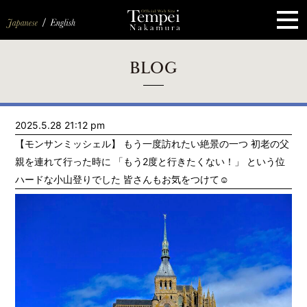
ペ
ー
ジ
の
先
頭
で
す
コ
BLOG
ン
テ
ン
ツ
エ
2025.5.28 21:12 pm
リ
ア
【モンサンミッシェル】 もう一度訪れたい絶景の一つ 初老の父
へ
ナ
親を連れて行った時に 「もう2度と行きたくない！」 という位
ビ
ハードな小山登りでした 皆さんもお気をつけて☺️
ゲ
ー
シ
ョ
ン
へ