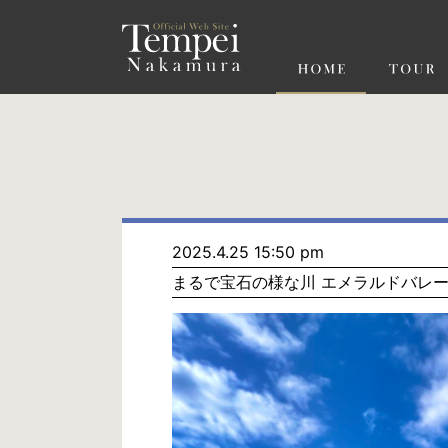
ペ
ー
ジ
の
先
頭
で
す
コ
ン
テ
ン
ツ
エ
リ
ア
へ
ナ
ビ
2025.4.25 15:50 pm
ゲ
まるで宝石の様な川 エメラルドバレ
ー
シ
ョ
ン
へ