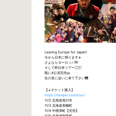
Leaving Europe for Japan!
今から日本に帰ります✈️
さよならヨーロッパ👋
そして即日本ツアー🇯🇵
既に4公演完売🎫
生の音に会いに来て下さい🎹
【↓チケット購入】
https://tempei.com/tour/
11/2 北海道旭川市
11/3 北海道美幌町
11/4 中標津町【完売】
11/6 北海道釧路町