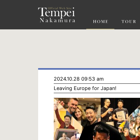
ペ
ー
ジ
の
先
頭
で
す
コ
ン
テ
ン
ツ
エ
リ
ア
へ
ナ
ビ
2024.10.28 09:53 am
ゲ
Leaving Europe for Japan!
ー
シ
ョ
ン
へ