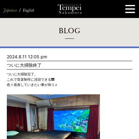
ペ
ー
ジ
の
先
頭
で
す
コ
BLOG
ン
テ
ン
ツ
エ
2024.8.11 12:05 pm
リ
ア
ついに大掃除終了
へ
ナ
ついに大掃除完了。
ビ
これで音楽制作に没頭できる🎹
ゲ
色々発表していきたい事が有り♬
ー
シ
ョ
ン
へ