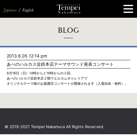
ペ
ー
ジ
の
先
頭
で
す
コ
BLOG
ン
テ
ン
ツ
エ
2013.6.05 12:14 pm
リ
ア
あべのハルカス近鉄本店テーマサウンド発表コンサート
へ
ナ
6月16日（日）14時からと16時からの２回、
ビ
あべのハルカス近鉄本店２階ウエルカムギャレリアで
ゲ
オリジナルテーマ曲のお披露目コンサートが開催されます（入場自由・無料）。
ー
シ
ョ
ン
へ
© 2019-2021 Tempei Nakamura
All Rights Reserved.