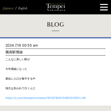
ペ
ー
ジ
の
先
頭
で
す
コ
BLOG
ン
テ
ン
ツ
エ
2024.7.16 00:55 am
リ
ア
幾寅駅廃線
へ
ナ
こんなに美しい駅が
ビ
ゲ
今年廃線になった
ー
シ
ョ
都会に人口が集中する中
ン
へ
地方は失われて行くんだ
https://x.com/tempeizm/status/1812878001249612256?s=46