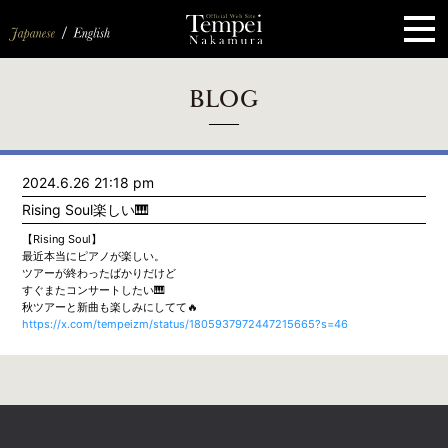
ペ
ー
ジ
の
先
頭
で
す
コ
BLOG
ン
テ
ン
ツ
エ
2024.6.26 21:18 pm
リ
ア
Rising Soul楽しい🎹
へ
ナ
【Rising Soul】
ビ
最近本当にピアノが楽しい。
ゲ
ツアーが終わったばかりだけど
ー
すぐまたコンサートしたい🎹
シ
秋ツアーと新曲も楽しみにしてて🔥
ョ
https://x.com/tempeizm/status/1805937972447215665?s=46
ン
へ