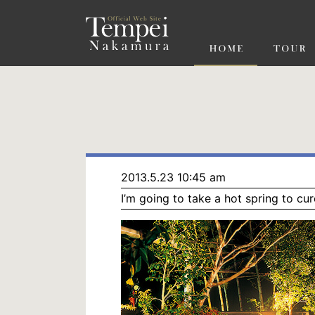
ペ
ー
ジ
の
先
頭
で
す
コ
ン
テ
ン
ツ
エ
リ
ア
へ
ナ
ビ
2013.5.23 10:45 am
ゲ
I’m going to take a hot spring to cur
ー
シ
ョ
ン
へ