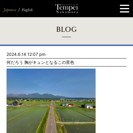
ペ
ー
ジ
の
先
頭
で
す
コ
BLOG
ン
テ
ン
ツ
エ
2024.6.14 12:07 pm
リ
ア
何だろう 胸がキュンとなるこの景色
へ
ナ
ビ
ゲ
ー
シ
ョ
ン
へ