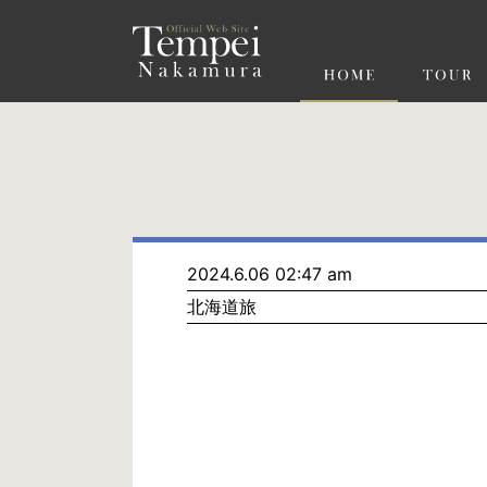
ペ
ー
ジ
の
先
頭
で
す
コ
ン
テ
ン
ツ
エ
リ
ア
へ
ナ
ビ
2024.6.06 02:47 am
ゲ
北海道旅
ー
シ
ョ
ン
へ