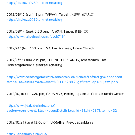
http://eirakuza0730.pixnet.net/blog
2012/08/12 (sun), 8 pm, TAIWAN, Taipei, 永楽座（師大店)
http://eirakuza0730.pixnet.net/blog
2012/08/14 (tue), 2.30 pm, TAIWAN, Taipei, 青田七六
http://www.taipeinavi.com/food/719/
2012/9/7 (fri) 7.00 pm, USA, Los Angeles, Union Church
2012/9/23 (sun) 2.15 pm, THE NETHERLANDS, Amsterdam, Het
Concertgebouw Kleinezaal (charity)
http://www.concertgebouw.nl/concerten-en-tickets/liefdadigheidsconcert-
tempei-nakamura?path=event%3D31528%2Fgefilterd-op%3Djazz-pop
2012/10/19 (fri) 7.30 pm, GERMANY, Berlin, Japanese-German Berlin Center
http://www.jdzb.de/index.php?
option=com_events&task=eventDetails&cat_id=3&cid=267&Itemid=32
2012/10/21 (sun) 12.00 pm, UKRAINE, Kiev, JapanMania
http://japanmania.kiev.ua/