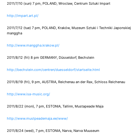
2011/7/10 (sun) 7 pm, POLAND, Wroclaw, Centrum Sztuki Impart
http://impart.art.pl/
2011/7/12 (tue) 7 pm, POLAND, Kraków, Muzeum Sztuki i Techniki Japonskiej
manggha
http://www.manggha.krakow.pl/
2011/8/12 (fri) 8 pm GERMANY, Düsseldorf, Bechstein
http://bechstein.com/centren/duesseldorf/startseite.html
2011/8/19 (fri), 9 pm, AUSTRIA, Reichenau an der Rax, Schloss Reichenau
http://www.isa-music.org/
2011/8/22 (mon), 7 pm, ESTONIA, Tallinn, Mustapeade Maja
http://www.mustpeademaja.ee/www/
2011/8/24 (wed), 7 pm, ESTONIA, Narva, Narva Muuseum