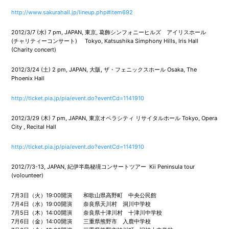
http://www.sakurahall.jp/lineup.php#item692
2012/3/7 (水) 7 pm, JAPAN, 東京, 葛飾シンフォニーヒルズ アイリスホール
(チャリティーコンサート) Tokyo, Katsushika Simphony Hills, Iris Hall
(Charity concert)
2012/3/24 (土) 2 pm, JAPAN, 大阪, ザ・フェニックスホール Osaka, The
Phoenix Hall
http://ticket.pia.jp/pia/event.do?eventCd=1141910
2012/3/29 (木) 7 pm, JAPAN, 東京オペラシティ リサイタルホール Tokyo, Opera
City , Recital Hall
http://ticket.pia.jp/pia/event.do?eventCd=1141910
2012/7/3-13, JAPAN, 紀伊半島秘境コンサートツアー Kii Peninsula tour
(volounteer)
7月3日（火）19:00開演 和歌山県高野町 中央公民館
7月4日（水）19:00開演 奈良県天川村 洞川中学校
7月5日（木）14:00開演 奈良県十津川村 十津川中学校
7月6日（金）14:00開演 三重県熊野市 入鹿中学校