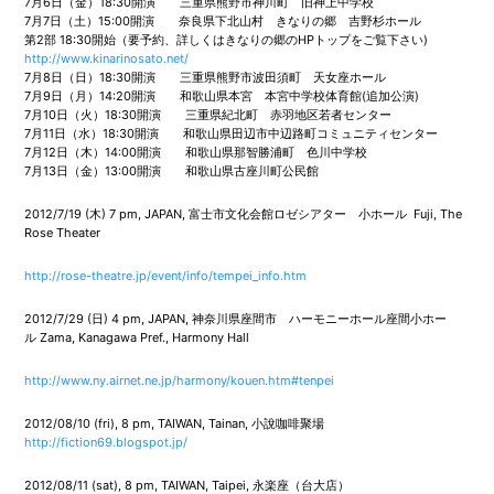
7月6日（金）18:30開演 三重県熊野市神川町 旧神上中学校
7月7日（土）15:00開演 奈良県下北山村 きなりの郷 吉野杉ホール
第2部 18:30開始（要予約、詳しくはきなりの郷のHPトップをご覧下さい)
http://www.kinarinosato.net/
7月8日（日）18:30開演 三重県熊野市波田須町 天女座ホール
7月9日（月）14:20開演 和歌山県本宮 本宮中学校体育館(追加公演)
7月10日（火）18:30開演 三重県紀北町 赤羽地区若者センター
7月11日（水）18:30開演 和歌山県田辺市中辺路町コミュニティセンター
7月12日（木）14:00開演 和歌山県那智勝浦町 色川中学校
7月13日（金）13:00開演 和歌山県古座川町公民館
2012/7/19 (木) 7 pm, JAPAN, 富士市文化会館ロゼシアター 小ホール Fuji, The
Rose Theater
http://rose-theatre.jp/event/info/tempei_info.htm
2012/7/29 (日) 4 pm, JAPAN, 神奈川県座間市 ハーモニーホール座間小ホー
ル Zama, Kanagawa Pref., Harmony Hall
http://www.ny.airnet.ne.jp/harmony/kouen.htm#tenpei
2012/08/10 (fri), 8 pm, TAIWAN, Tainan, 小說咖啡聚場
http://fiction69.blogspot.jp/
2012/08/11 (sat), 8 pm, TAIWAN, Taipei, 永楽座（台大店）