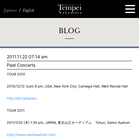
ペ
ー
ジ
の
先
頭
で
す
コ
BLOG
ン
テ
ン
ツ
エ
2011.11.22 07:14 am
リ
ア
Past Concerts
へ
ナ
TOUR 2010
ビ
ゲ
2010/12/12 (sun) 8 pm, USA, New York City, Carnegie Hall, Weill Recital Hall
ー
シ
ョ
http://bit.ly/bexlpc
ン
へ
TOUR 2011
2011/1/20 (木) 7.30 pm, JAPAN, 東京山王オーディアム Tokyo, Sanno Audium
http://www.sannoaudium.com