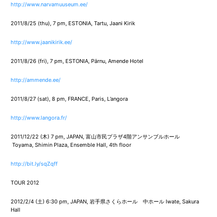
http://www.narvamuuseum.ee/
2011/8/25 (thu), 7 pm, ESTONIA, Tartu, Jaani Kirik
http://www.jaanikirik.ee/
2011/8/26 (fri), 7 pm, ESTONIA, Pärnu, Amende Hotel
http://ammende.ee/
2011/8/27 (sat), 8 pm, FRANCE, Paris, L’angora
http://www.langora.fr/
2011/12/22 (木) 7 pm, JAPAN, 富山市民プラザ4階アンサンブルホール
Toyama, Shimin Plaza, Ensemble Hall, 4th floor
http://bit.ly/sqZqff
TOUR 2012
2012/2/4 (土) 6:30 pm, JAPAN, 岩手県さくらホール 中ホール Iwate, Sakura
Hall