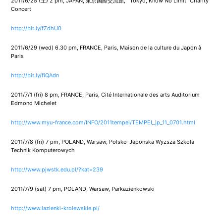
2011/6/25 (土) 2 pm, JAPAN, 東京国際交流館, Tokyo, Know No Limit” Charity
Concert
http://bit.ly/fZdhU0
2011/6/29 (wed) 6.30 pm, FRANCE, Paris, Maison de la culture du Japon à
Paris
http://bit.ly/fiQAdn
2011/7/1 (fri) 8 pm, FRANCE, Paris, Cité Internationale des arts Auditorium
Edmond Michelet
http://www.myu-france.com/INFO/2011tempei/TEMPEI_jp_11_0701.html
2011/7/8 (fri) 7 pm, POLAND, Warsaw, Polsko-Japonska Wyzsza Szkola
Technik Komputerowych
http://www.pjwstk.edu.pl/?kat=239
2011/7/9 (sat) 7 pm, POLAND, Warsaw, Parkazienkowski
http://www.lazienki-krolewskie.pl/