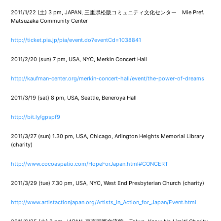
2011/1/22 (土) 3 pm, JAPAN, 三重県松阪コミュニティ文化センター Mie Pref.
Matsuzaka Community Center
http://ticket.pia.jp/pia/event.do?eventCd=1038841
2011/2/20 (sun) 7 pm, USA, NYC, Merkin Concert Hall
http://kaufman-center.org/merkin-concert-hall/event/the-power-of-dreams
2011/3/19 (sat) 8 pm, USA, Seattle, Beneroya Hall
http://bit.ly/gpspf9
2011/3/27 (sun) 1.30 pm, USA, Chicago, Arlington Heights Memorial Library
(charity)
http://www.cocoaspatio.com/HopeForJapan.html#CONCERT
2011/3/29 (tue) 7.30 pm, USA, NYC, West End Presbyterian Church (charity)
http://www.artistactionjapan.org/Artists_in_Action_for_Japan/Event.html